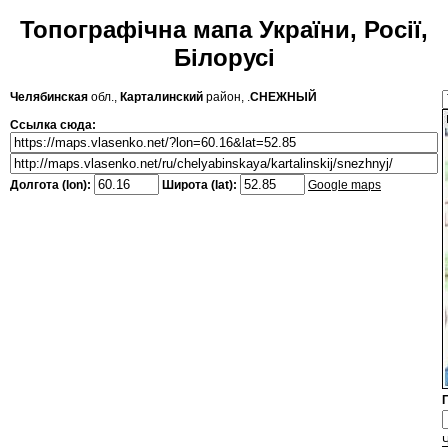
Топографічна мапа України, Росії,
Білорусі
Челябинская
обл.,
Карталинский
район, .
СНЕЖНЫЙ
Ссылка сюда:
Долгота (lon):
Широта (lat):
Google maps