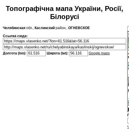
Топографічна мапа України, Росії,
Білорусі
Челябинская
обл.,
Каслинский
район, .
ОГНЕВСКОЕ
Ссылка сюда:
Долгота (lon):
Широта (lat):
Google maps