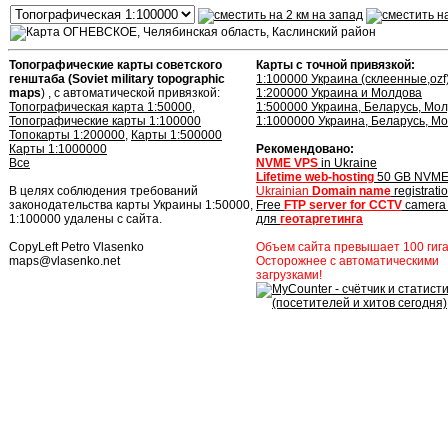
Топографические карты советского
Карты с точной привязкой:
генштаба (Soviet military topographic
1:100000 Украина (cклеенные,ozf
maps
) , с автоматической привязкой:
1:200000 Украина и Молдова
Топографическая карта 1:50000
,
1:500000 Украина, Беларусь, Мо
Топографические карты 1:100000
1:1000000 Украина, Беларусь, М
Топокарты 1:200000
,
Карты 1:500000
Карты 1:1000000
Рекомендовано:
Все
NVME VPS
in Ukraine
Lifetime web-hosting
50 GB NVM
В целях соблюдения требований
Ukrainian
Domain name
registrati
законодательства карты Украины 1:50000,
Free
FTP server for CCTV
camer
1:100000 удалены с сайта.
для
геотаргетинга
CopyLeft Petro Vlasenko
Объем сайта превышает 100 гига
maps
@
vlasenko.net
Осторожнее с автоматическими
загрузками!