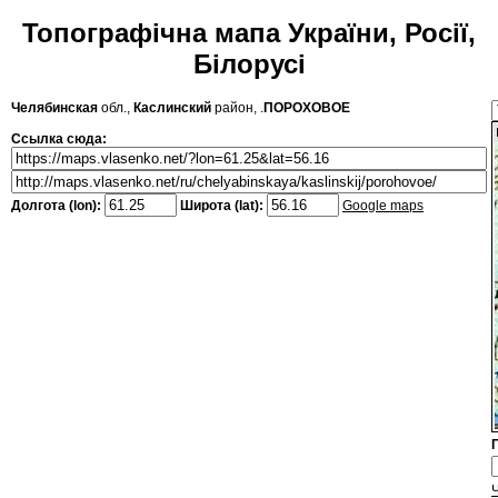
Топографічна мапа України, Росії,
Білорусі
Челябинская
обл.,
Каслинский
район, .
ПОРОХОВОЕ
Ссылка сюда:
Долгота (lon):
Широта (lat):
Google maps