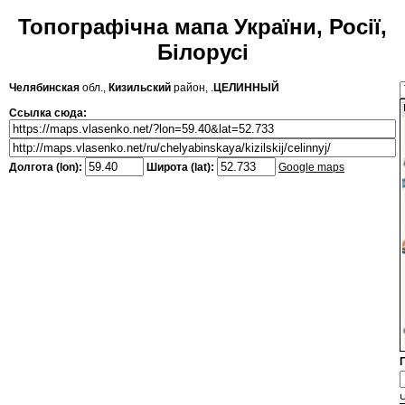
Топографічна мапа України, Росії,
Білорусі
Челябинская
обл.,
Кизильский
район, .
ЦЕЛИННЫЙ
Ссылка сюда:
Долгота (lon):
Широта (lat):
Google maps