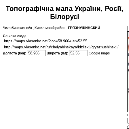
Топографічна мапа України, Росії,
Білорусі
Челябинская
обл.,
Кизильский
район, .
ГРЯЗНУШИНСКИЙ
Ссылка сюда:
Долгота (lon):
Широта (lat):
Google maps