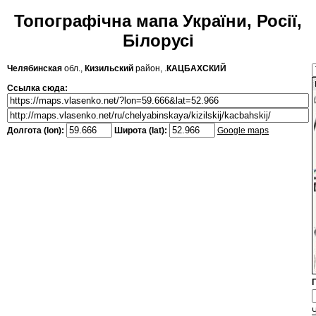
Топографічна мапа України, Росії,
Білорусі
Челябинская
обл.,
Кизильский
район, .
КАЦБАХСКИЙ
Ссылка сюда:
Долгота (lon):
Широта (lat):
Google maps