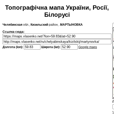
Топографічна мапа України, Росії,
Білорусі
Челябинская
обл.,
Кизильский
район, .
МАРТЫНОВКА
Ссылка сюда:
Долгота (lon):
Широта (lat):
Google maps