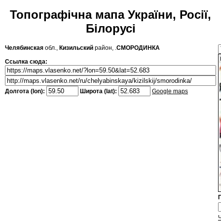
Топографічна мапа України, Росії,
Білорусі
Челябинская
обл.,
Кизильский
район, .
СМОРОДИНКА
Ссылка сюда:
Долгота (lon):
Широта (lat):
Google maps