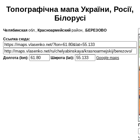
Топографічна мапа України, Росії,
Білорусі
Челябинская
обл.,
Красноармейский
район, .
БЕРЕЗОВО
Ссылка сюда:
Долгота (lon):
Широта (lat):
Google maps