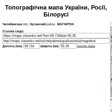
Топографічна мапа України, Росії,
Білорусі
Челябинская
обл.,
Кусинский
район, .
МАГНИТКА
Ссылка сюда:
Долгота (lon):
Широта (lat):
Google maps