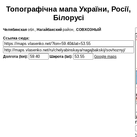
Топографічна мапа України, Росії,
Білорусі
Челябинская
обл.,
Нагайбакский
район, .
СОВХОЗНЫЙ
Ссылка сюда:
Долгота (lon):
Широта (lat):
Google maps