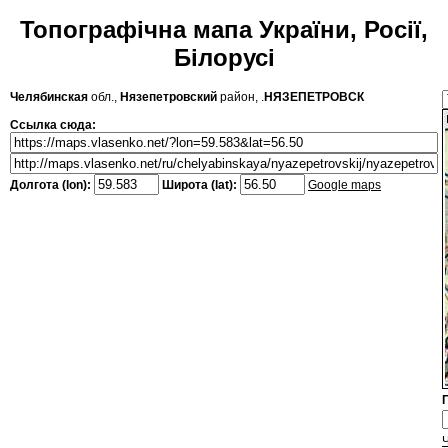
Топографічна мапа України, Росії,
Білорусі
Челябинская
обл.,
Нязепетровский
район, .
НЯЗЕПЕТРОВСК
Ссылка сюда:
Долгота (lon):
Широта (lat):
Google maps