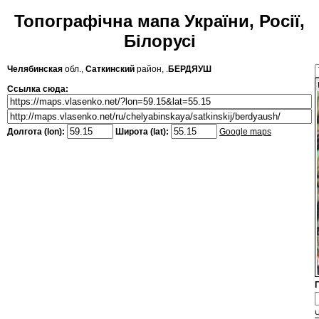
Топографічна мапа України, Росії,
Білорусі
Челябинская
обл.,
Саткинский
район, .
БЕРДЯУШ
Ссылка сюда:
Долгота (lon):
Широта (lat):
Google maps