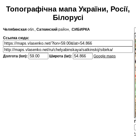
Топографічна мапа України, Росії,
Білорусі
Челябинская
обл.,
Саткинский
район, .
СИБИРКА
Ссылка сюда:
Долгота (lon):
Широта (lat):
Google maps