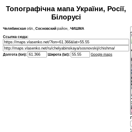
Топографічна мапа України, Росії,
Білорусі
Челябинская
обл.,
Сосновский
район, .
ЧИШМА
Ссылка сюда:
Долгота (lon):
Широта (lat):
Google maps