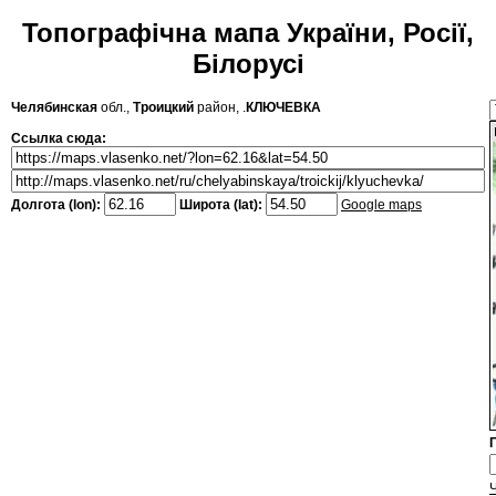
Топографічна мапа України, Росії,
Білорусі
Челябинская
обл.,
Троицкий
район, .
КЛЮЧЕВКА
Ссылка сюда:
Долгота (lon):
Широта (lat):
Google maps