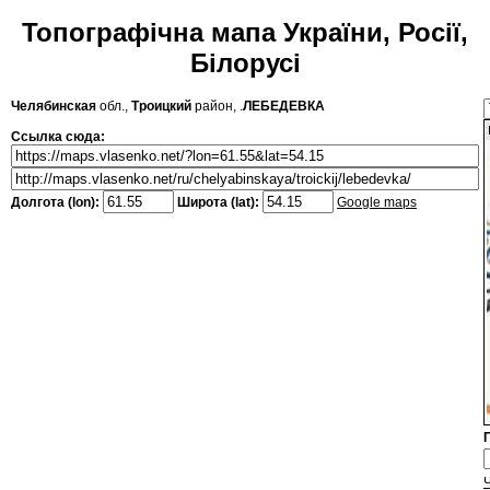
Топографічна мапа України, Росії,
Білорусі
Челябинская
обл.,
Троицкий
район, .
ЛЕБЕДЕВКА
Ссылка сюда:
Долгота (lon):
Широта (lat):
Google maps