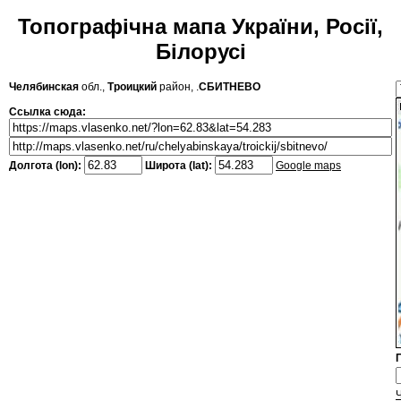
Топографічна мапа України, Росії,
Білорусі
Челябинская
обл.,
Троицкий
район, .
СБИТНЕВО
Ссылка сюда:
Долгота (lon):
Широта (lat):
Google maps