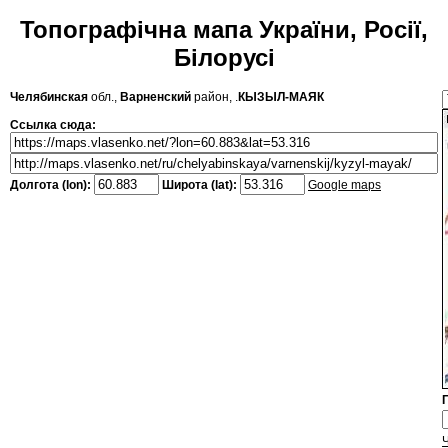
Топографічна мапа України, Росії,
Білорусі
Челябинская
обл.,
Варненский
район, .
КЫЗЫЛ-МАЯК
Ссылка сюда:
Долгота (lon):
Широта (lat):
Google maps