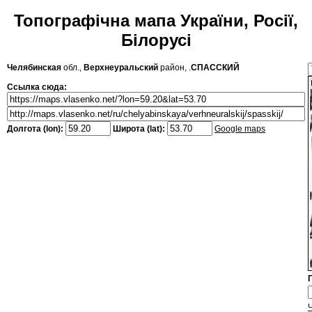
Топографічна мапа України, Росії,
Білорусі
Челябинская
обл.,
Верхнеуральский
район, .
СПАССКИЙ
Ссылка сюда:
Долгота (lon):
Широта (lat):
Google maps