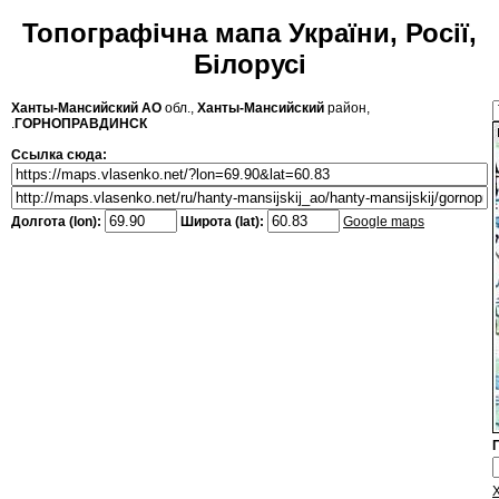
Топографічна мапа України, Росії,
Білорусі
Ханты-Мансийский АО
обл.,
Ханты-Мансийский
район,
.
ГОРНОПРАВДИНСК
Ссылка сюда:
Долгота (lon):
Широта (lat):
Google maps