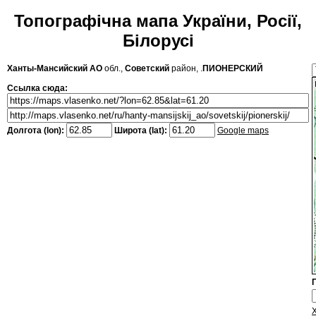
Топографічна мапа України, Росії,
Білорусі
Ханты-Мансийский АО
обл.,
Советский
район, .
ПИОНЕРСКИЙ
Ссылка сюда:
Долгота (lon):
Широта (lat):
Google maps