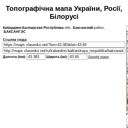
Топографічна мапа України, Росії,
Білорусі
Кабардино-Балкарская Республика
обл.,
Баксанский
район,
.
БАКСАНГЭС
Ссылка сюда:
Долгота (lon):
Широта (lat):
Google maps