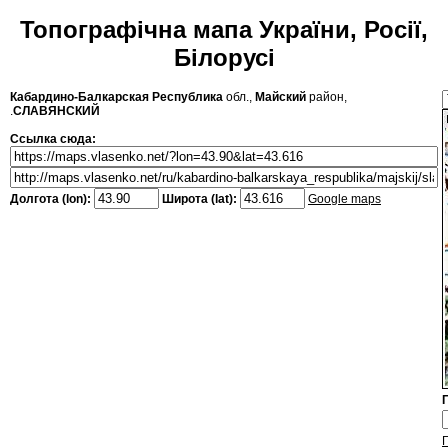
Топографічна мапа України, Росії,
Білорусі
Кабардино-Балкарская Республика
обл.,
Майский
район,
.
СЛАВЯНСКИЙ
Ссылка сюда:
Долгота (lon):
Широта (lat):
Google maps