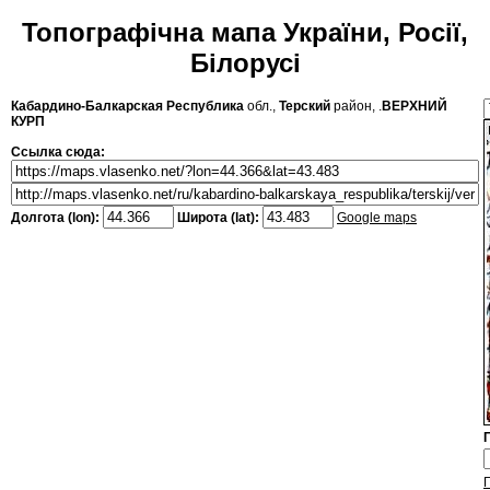
Топографічна мапа України, Росії,
Білорусі
Кабардино-Балкарская Республика
обл.,
Терский
район, .
ВЕРХНИЙ
КУРП
Ссылка сюда:
Долгота (lon):
Широта (lat):
Google maps