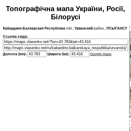
Топографічна мапа України, Росії,
Білорусі
Кабардино-Балкарская Республика
обл.,
Урванский
район, .
ПСЫГАНСУ
Ссылка сюда:
Долгота (lon):
Широта (lat):
Google maps