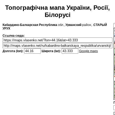
Топографічна мапа України, Росії,
Білорусі
Кабардино-Балкарская Республика
обл.,
Урванский
район, .
СТАРЫЙ
УРУХ
Ссылка сюда:
Долгота (lon):
Широта (lat):
Google maps