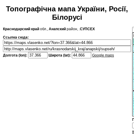
Топографічна мапа України, Росії,
Білорусі
Краснодарский край
обл.,
Анапский
район, .
СУПСЕХ
Ссылка сюда:
Долгота (lon):
Широта (lat):
Google maps