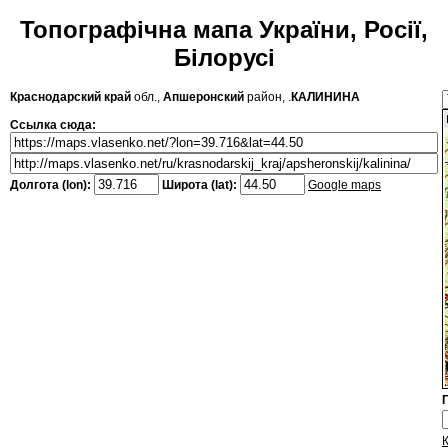
Топографічна мапа України, Росії,
Білорусі
Краснодарский край
обл.,
Апшеронский
район, .
КАЛИНИНА
Ссылка сюда:
Долгота (lon):
Широта (lat):
Google maps