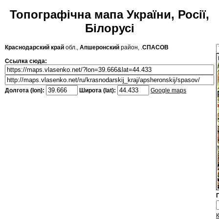
Топографічна мапа України, Росії,
Білорусі
Краснодарский край
обл.,
Апшеронский
район, .
СПАСОВ
Ссылка сюда:
Долгота (lon):
Широта (lat):
Google maps