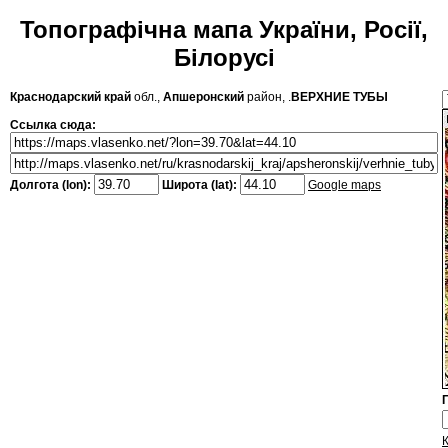
Топографічна мапа України, Росії,
Білорусі
Краснодарский край
обл.,
Апшеронский
район, .
ВЕРХНИЕ ТУБЫ
Ссылка сюда:
Долгота (lon):
Широта (lat):
Google maps