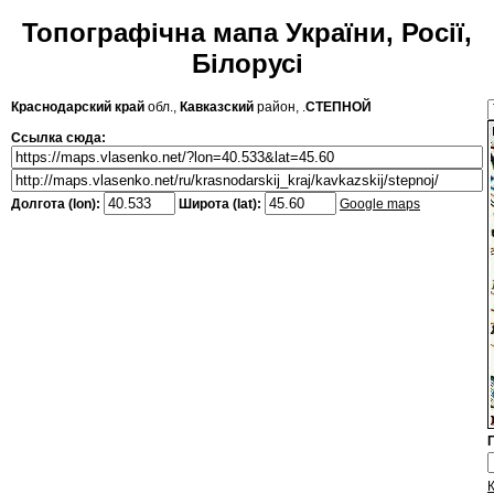
Топографічна мапа України, Росії,
Білорусі
Краснодарский край
обл.,
Кавказский
район, .
СТЕПНОЙ
Ссылка сюда:
Долгота (lon):
Широта (lat):
Google maps