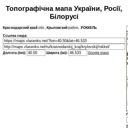
Топографічна мапа України, Росії,
Білорусі
Краснодарский край
обл.,
Крыловский
район, .
РОККЕЛЬ
Ссылка сюда:
Долгота (lon):
Широта (lat):
Google maps