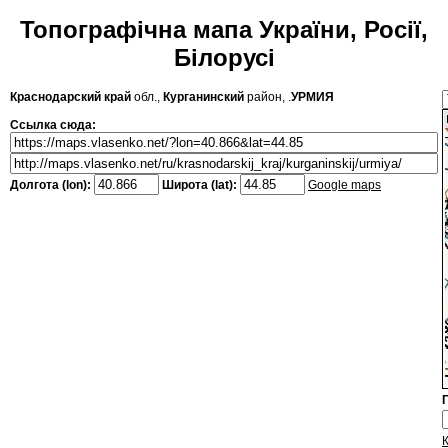
Топографічна мапа України, Росії,
Білорусі
Краснодарский край
обл.,
Курганинский
район, .
УРМИЯ
Ссылка сюда:
Долгота (lon):
Широта (lat):
Google maps