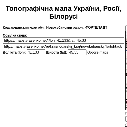
Топографічна мапа України, Росії,
Білорусі
Краснодарский край
обл.,
Новокубанский
район, .
ФОРТШТАДТ
Ссылка сюда:
Долгота (lon):
Широта (lat):
Google maps