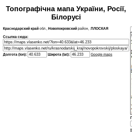
Топографічна мапа України, Росії,
Білорусі
Краснодарский край
обл.,
Новопокровский
район, .
ПЛОСКАЯ
Ссылка сюда:
Долгота (lon):
Широта (lat):
Google maps