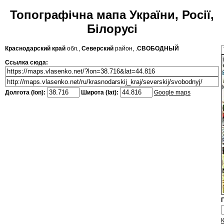
Топографічна мапа України, Росії,
Білорусі
Краснодарский край
обл.,
Северский
район, .
СВОБОДНЫЙ
Ссылка сюда:
Долгота (lon):
Широта (lat):
Google maps