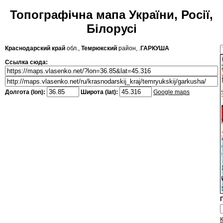
Топографічна мапа України, Росії,
Білорусі
Краснодарский край
обл.,
Темрюкский
район, .
ГАРКУША
Ссылка сюда:
Долгота (lon):
Широта (lat):
Google maps