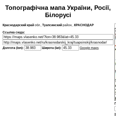
Топографічна мапа України, Росії,
Білорусі
Краснодарский край
обл.,
Туапсинский
район, .
КРАСНОДАР
Ссылка сюда:
Долгота (lon):
Широта (lat):
Google maps