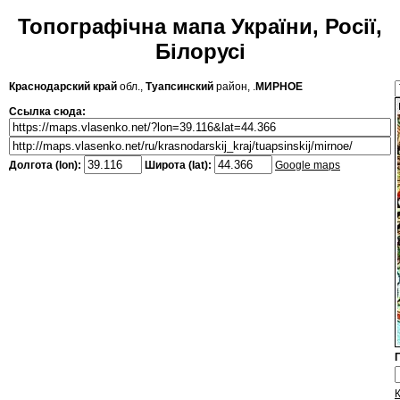
Топографічна мапа України, Росії,
Білорусі
Краснодарский край
обл.,
Туапсинский
район, .
МИРНОЕ
Ссылка сюда:
Долгота (lon):
Широта (lat):
Google maps