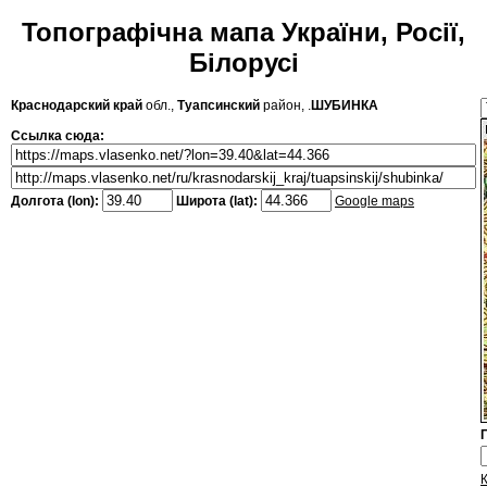
Топографічна мапа України, Росії,
Білорусі
Краснодарский край
обл.,
Туапсинский
район, .
ШУБИНКА
Ссылка сюда:
Долгота (lon):
Широта (lat):
Google maps