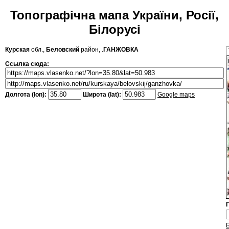
Топографічна мапа України, Росії,
Білорусі
Курская
обл.,
Беловский
район, .
ГАНЖОВКА
Ссылка сюда:
Долгота (lon):
Широта (lat):
Google maps