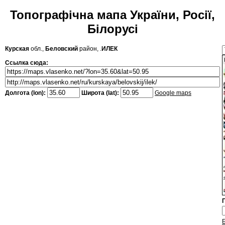
Топографічна мапа України, Росії,
Білорусі
Курская
обл.,
Беловский
район, .
ИЛЕК
Ссылка сюда:
Долгота (lon):
Широта (lat):
Google maps