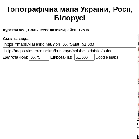
Топографічна мапа України, Росії,
Білорусі
Курская
обл.,
Большесолдатский
район, .
СУЛА
Ссылка сюда:
Долгота (lon):
Широта (lat):
Google maps