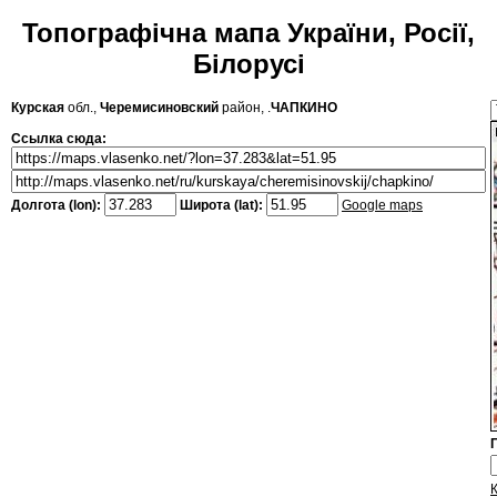
Топографічна мапа України, Росії,
Білорусі
Курская
обл.,
Черемисиновский
район, .
ЧАПКИНО
Ссылка сюда:
Долгота (lon):
Широта (lat):
Google maps