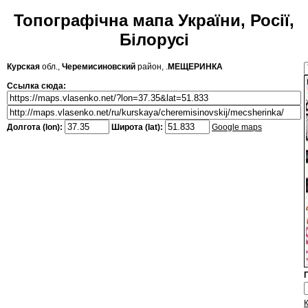
Топографічна мапа України, Росії,
Білорусі
Курская
обл.,
Черемисиновский
район, .
МЕЩЕРИНКА
Ссылка сюда:
Долгота (lon):
Широта (lat):
Google maps