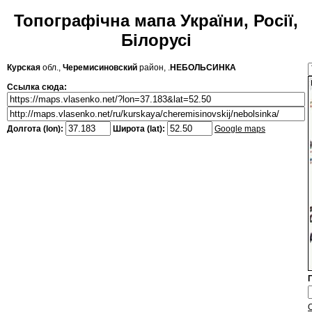
Топографічна мапа України, Росії,
Білорусі
Курская
обл.,
Черемисиновский
район, .
НЕБОЛЬСИНКА
Ссылка сюда:
Долгота (lon):
Широта (lat):
Google maps