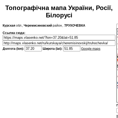
Топографічна мапа України, Росії,
Білорусі
Курская
обл.,
Черемисиновский
район, .
ТРУХОЧЕВКА
Ссылка сюда:
Долгота (lon):
Широта (lat):
Google maps