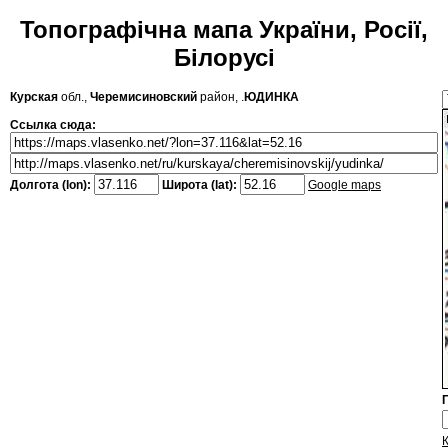
Топографічна мапа України, Росії,
Білорусі
Курская
обл.,
Черемисиновский
район, .
ЮДИНКА
Ссылка сюда:
Долгота (lon):
Широта (lat):
Google maps