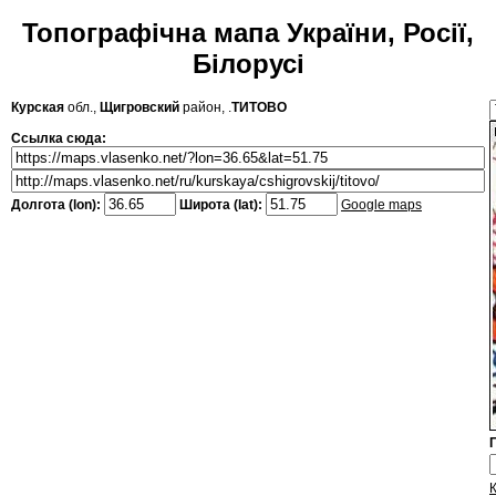
Топографічна мапа України, Росії,
Білорусі
Курская
обл.,
Щигровский
район, .
ТИТОВО
Ссылка сюда:
Долгота (lon):
Широта (lat):
Google maps